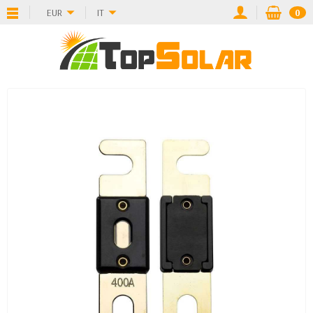
EUR
IT
0