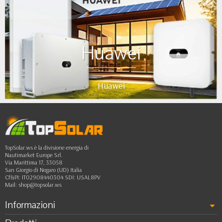
Huawei
Huawei
TopSolar.ws è la divisione energia di
Nautimarket Europe Srl.
Via Marittima 17, 33058
San Giorgio di Nogaro (UD) Italia
Cf&PI: IT02908440304 SDI: USAL8PV
Mail:
shop@topsolar.ws
Informazioni