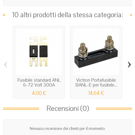
10 altri prodotti della stessa categoria:
‹
›
Fusibile standard ANL
Victron Portafusibile
F
6-72 Volt 300A
BANL-E per fusibile...
4,00 €
14,64 €
Recensioni (0)
Nessuna recensione dei clienti per il momento.