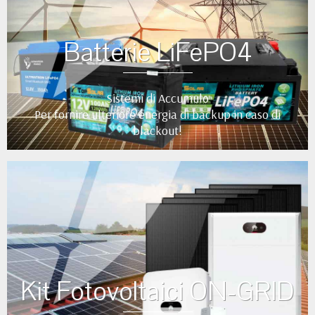
Batterie LiFePO4
Sistemi di Accumulo
Per fornire ulteriore energia di backup in caso di
blackout!
Kit Fotovoltaici ON-GRID