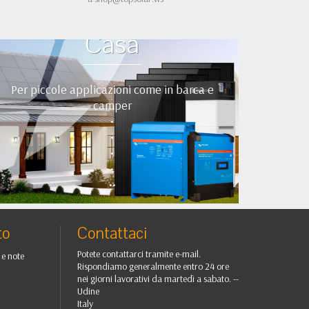
Kit Fotovoltaici Baita
Casa
Per piccole applicazioni come in barca e
camper
•
•
•
•
••
to
Contattaci
Potete contattarci tramite e-mail.
 e note
Rispondiamo generalmente entro 24 ore
nei giorni lavorativi da martedì a sabato. --
Udine
Italy