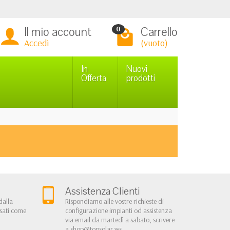
Il mio account
Carrello
0
Accedi
(vuoto)
In
Nuovi
Offerta
prodotti
Assistenza Clienti
dalla
Rispondiamo alle vostre richieste di
rsati come
configurazione impianti od assistenza
via email da martedì a sabato, scrivere
a
shop@topsolar.ws