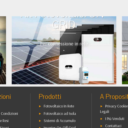
Kit Fotovoltaici ON-
GRID
o
Per connessione in rete
•
•
•
•
•
ioni
Prodotti
A Proposi
Fotovoltaico In Rete
Privacy Cookie
Legali
 Condizioni
Fotovoltaico ad Isola
I Più Venduti
e Resi
Sistemi di Accumulo
Contattaci
Sicuri
Inverter On-Off Grid