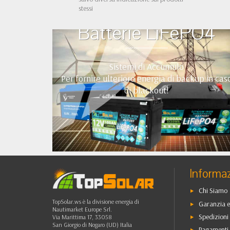
stessi
Batterie LiFePO4
Sistemi di Accumulo
Per fornire ulteriore energia di backup in cas
di blackout!
•
•
•
••
Informaz
Chi Siamo
TopSolar.ws è la divisione energia di
Garanzia e
Nautimarket Europe Srl.
Spedizioni 
Via Marittima 17, 33058
San Giorgio di Nogaro (UD) Italia
Pagamenti 