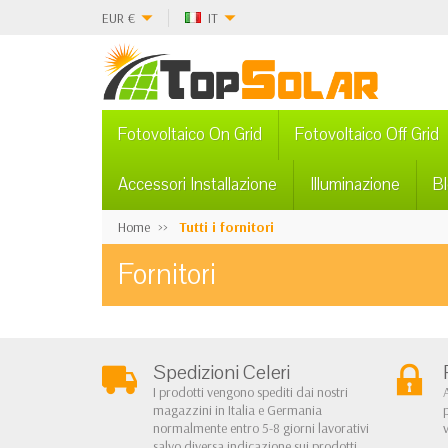
EUR
€
IT
Fotovoltaico On Grid
Fotovoltaico Off Grid
Accessori Installazione
Illuminazione
B
Home
Tutti i fornitori
Fornitori
Spedizioni Celeri
I prodotti vengono spediti dai nostri
magazzini in Italia e Germania
normalmente entro 5-8 giorni lavorativi
salvo diversa indicazione sui prodotti