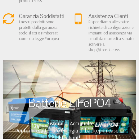
prodotti stessi
Garanzia Soddisfatti
Assistenza Clienti
I nostri prodotti sono
Rispondiamo alle vostre
protetti dalla garanzia
richieste di configurazione
soddisfatti o rimborsati
impianti od assistenza via
come da legge Europea
email da martedì a sabato,
scrivere a
shop@topsolar.ws
Batterie LiFePO4
Sistemi di Accumulo
Per fornire ulteriore energia di backup in caso di
blackout!