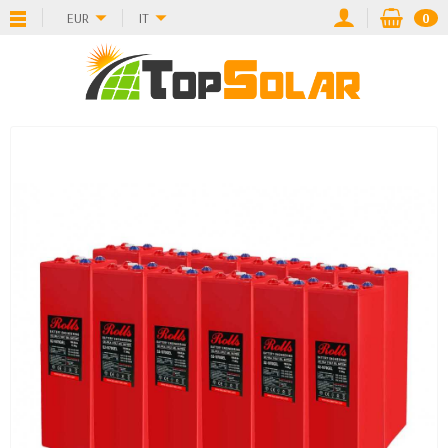
EUR
IT
0