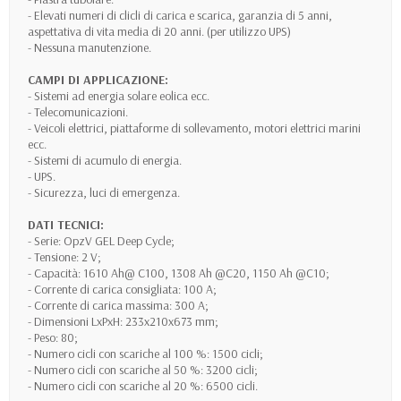
- Elevati numeri di clicli di carica e scarica, garanzia di 5 anni,
aspettativa di vita media di 20 anni. (per utilizzo UPS)
- Nessuna manutenzione.
CAMPI DI APPLICAZIONE:
- Sistemi ad energia solare eolica ecc.
- Telecomunicazioni.
- Veicoli elettrici, piattaforme di sollevamento, motori elettrici marini
ecc.
- Sistemi di acumulo di energia.
- UPS.
- Sicurezza, luci di emergenza.
DATI TECNICI:
- Serie: OpzV GEL Deep Cycle;
- Tensione: 2 V;
- Capacità: 1610 Ah@ C100, 1308 Ah @C20, 1150 Ah @C10;
- Corrente di carica consigliata: 100 A;
- Corrente di carica massima: 300 A;
- Dimensioni LxPxH: 233x210x673 mm;
- Peso: 80;
- Numero cicli con scariche al 100 %: 1500 cicli;
- Numero cicli con scariche al 50 %: 3200 cicli;
- Numero cicli con scariche al 20 %: 6500 cicli.