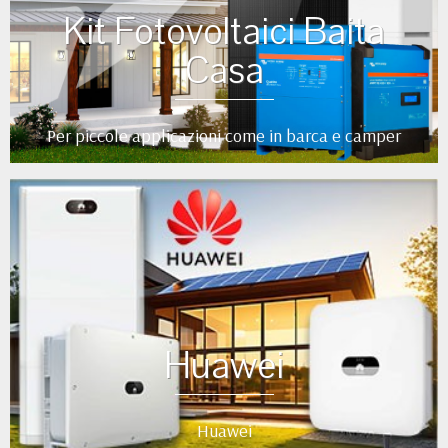
Kit Fotovoltaici Baita
Casa
Per piccole applicazioni come in barca e camper
Huawei
Huawei