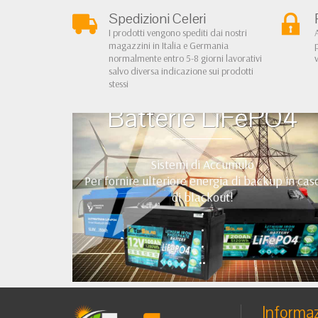
Spedizioni Celeri
I prodotti vengono spediti dai nostri
magazzini in Italia e Germania
normalmente entro 5-8 giorni lavorativi
salvo diversa indicazione sui prodotti
stessi
Batterie LiFePO4
Sistemi di Accumulo
Per fornire ulteriore energia di backup in cas
di blackout!
•
•
•
••
Informaz