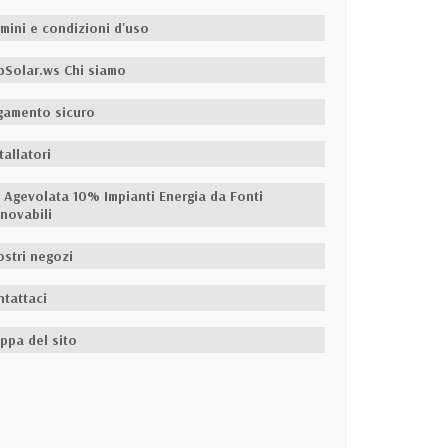
mini e condizioni d'uso
pSolar.ws Chi siamo
gamento sicuro
tallatori
A Agevolata 10% Impianti Energia da Fonti
novabili
ostri negozi
ntattaci
ppa del sito