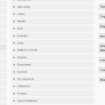
Ter
Aiko Solar
Axitec
To
Bluetti
Pa
BYD
DaSolar
Ins
Deye
IV
DMEGC SOLAR
Rin
Dyness
I n
Enerpower
Co
Eurteck
Fly Solartech
Ma
Fothermo
Fronius
Gioco Solutions