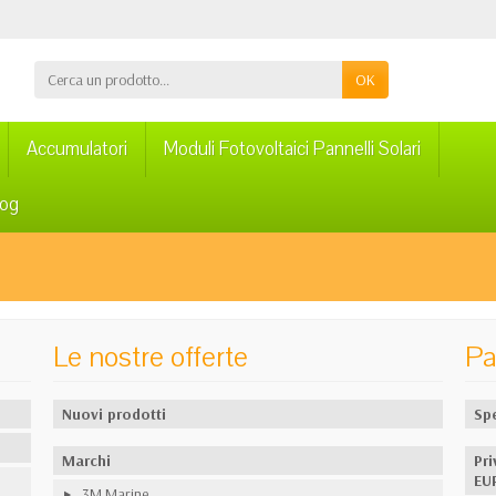
OK
Accumulatori
Moduli Fotovoltaici Pannelli Solari
log
Le nostre offerte
Pa
Nuovi prodotti
Sp
Marchi
Pr
EU
3M Marine