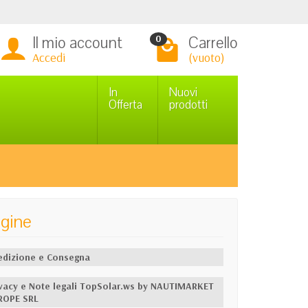
Il mio account
Carrello
0
Accedi
(vuoto)
In
Nuovi
Offerta
prodotti
gine
edizione e Consegna
ivacy e Note legali TopSolar.ws by NAUTIMARKET
ROPE SRL