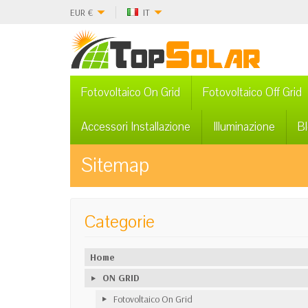
EUR
€
IT
Fotovoltaico On Grid
Fotovoltaico Off Grid
Accessori Installazione
Illuminazione
B
Sitemap
Categorie
Home
ON GRID
Fotovoltaico On Grid