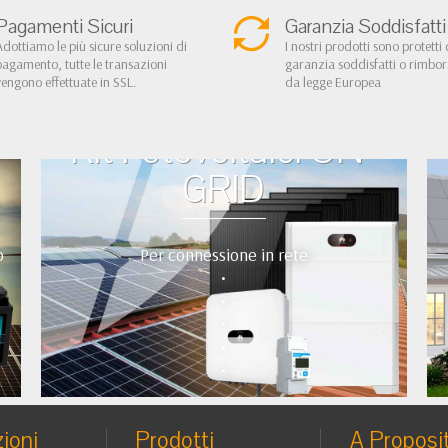
Pagamenti Sicuri
Garanzia Soddisfatti
Adottiamo le più sicure soluzioni di
I nostri prodotti sono protetti 
pagamento, tutte le transazioni
garanzia soddisfatti o rimbo
vengono effettuate in SSL.
da legge Europea
Kit Fotovoltaici ON-
GRID
o
Per connessione in rete
•
•
•
•
•
ioni
Prodotti
A Proposi