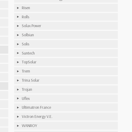
Risen
Rolls
Solax Power
Solbian
Solis
Suntech
TopSolar
Trem
Trina Solar
Trojan
Uflex
Ultimatron France
Victron Energy V.E.
WANROY