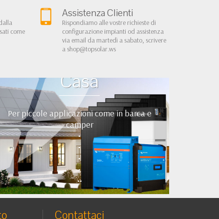
Assistenza Clienti
dalla
Rispondiamo alle vostre richieste di
rsati come
configurazione impianti od assistenza
via email da martedì a sabato, scrivere
a
shop@topsolar.ws
Kit Fotovoltaici Baita
Casa
Per piccole applicazioni come in barca e
camper
•
•
•
•
••
to
Contattaci