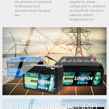
Our products are protected
requests for system
by the money-back
configuration or assistance
guarantee as per European
via email from Tuesday to
law
Saturday, write to
shop@topsolar.ws
LiFePO4
Storage Systems
To provide additional backup power in the event of a
blackout!
•
•
•
••
Photovoltaic ON-GRID