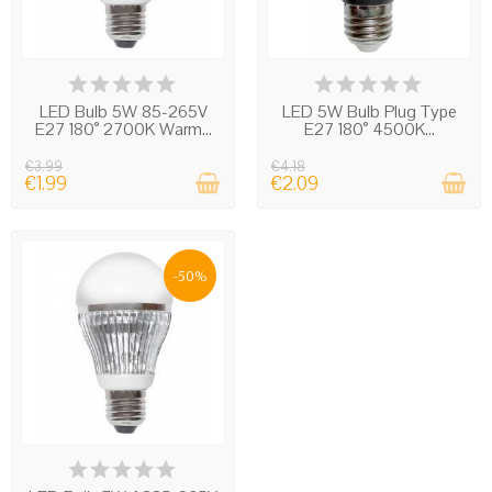
IN STOCK
IN STOCK
LED Bulb 5W 85-265V
LED 5W Bulb Plug Type
E27 180° 2700K Warm...
E27 180° 4500K...
€3.99
€4.18
€1.99
€2.09
-50%
IN STOCK