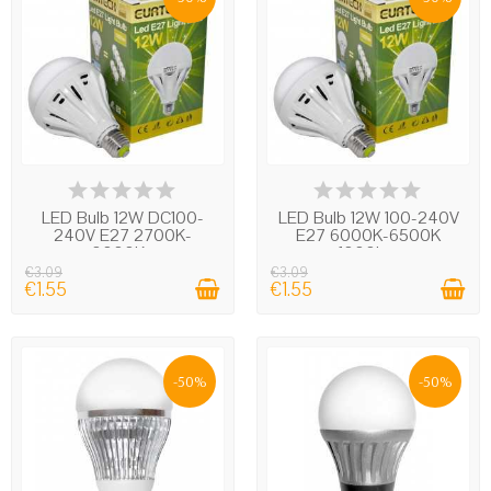
IN STOCK
IN STOCK
LED Bulb 12W DC100-
LED Bulb 12W 100-240V
240V E27 2700K-
E27 6000K-6500K
3000K...
1000Lm
€3.09
€3.09
€1.55
€1.55
-50%
-50%