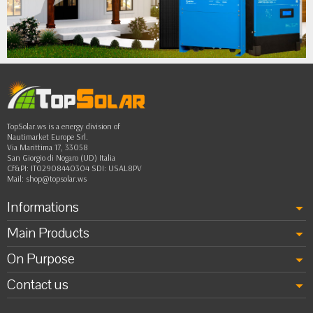
•
•
••
TopSolar.ws is a energy division of
Nautimarket Europe Srl.
Via Marittima 17, 33058
San Giorgio di Nogaro (UD) Italia
Cf&PI: IT02908440304 SDI: USAL8PV
Mail:
shop@topsolar.ws
Informations
Main Products
On Purpose
Contact us