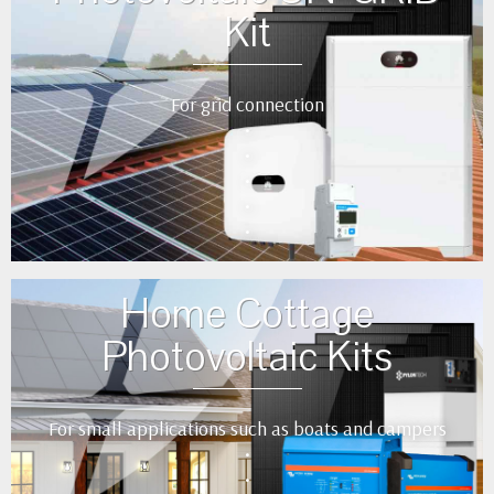
Kit
For grid connection
•
•
•
•
•
Home Cottage
Photovoltaic Kits
For small applications such as boats and campers
•
•