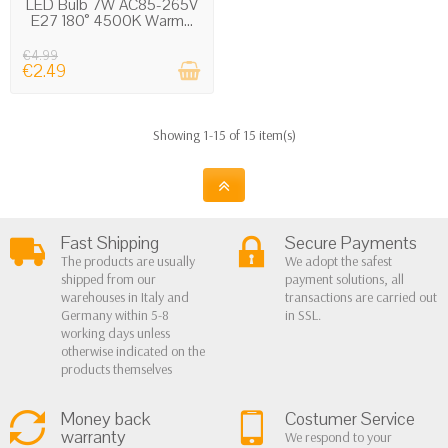
LED Bulb 7W AC85-265V
E27 180° 4500K Warm...
€4.99
€2.49
Showing 1-15 of 15 item(s)
Fast Shipping
Secure Payments
The products are usually
We adopt the safest
shipped from our
payment solutions, all
warehouses in Italy and
transactions are carried out
Germany within 5-8
in SSL.
working days unless
otherwise indicated on the
products themselves
Money back
Costumer Service
warranty
We respond to your